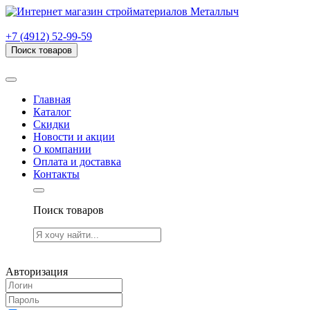
г. Рязань, проезд Яблочкова, дом 6, стр. В (НИТИ)
+7 (4912) 52-99-59
Поиск товаров
Товаров (
0
) на сумму
0.00 руб.
Главная
Каталог
Скидки
Новости и акции
О компании
Оплата и доставка
Контакты
Поиск товаров
Товаров (
0
) на сумму
0.00 руб.
Авторизация