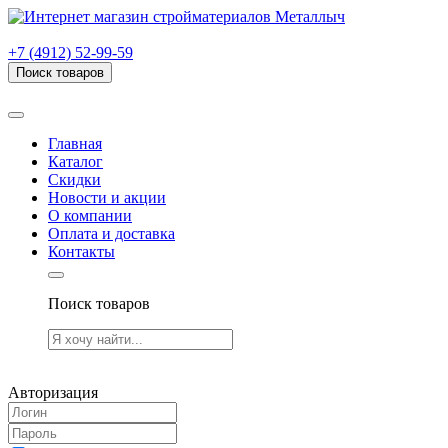
г. Рязань, проезд Яблочкова, дом 6, стр. В (НИТИ)
+7 (4912) 52-99-59
Поиск товаров
Товаров (
0
) на сумму
0.00 руб.
Главная
Каталог
Скидки
Новости и акции
О компании
Оплата и доставка
Контакты
Поиск товаров
Товаров (
0
) на сумму
0.00 руб.
Авторизация