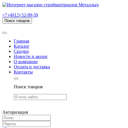
г. Рязань, проезд Яблочкова, дом 6, стр. В (НИТИ)
+7 (4912) 52-99-59
Поиск товаров
Товаров (
0
) на сумму
0.00 руб.
Главная
Каталог
Скидки
Новости и акции
О компании
Оплата и доставка
Контакты
Поиск товаров
Товаров (
0
) на сумму
0.00 руб.
Авторизация