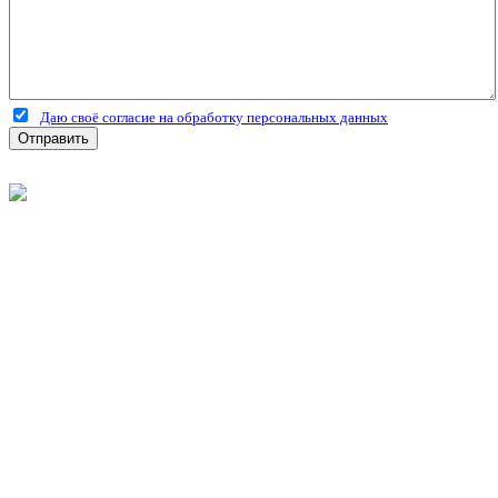
Даю своё согласие на обработку персональных данных
Отправить
©
2026
Интернет-магазин строительных материалов
'Металлыч' в Рязани
Политика конфиденциальности
Информация
О компании
Оплата и доставка
Новости и акции
Полезная информация
Личный кабинет
Вход
Регистрация