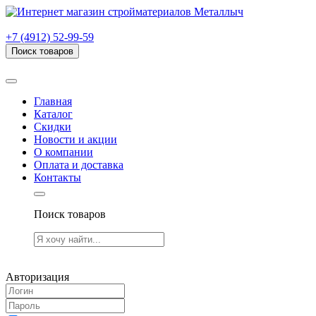
г. Рязань, проезд Яблочкова, дом 6, стр. В (НИТИ)
+7 (4912) 52-99-59
Поиск товаров
Товаров (
0
) на сумму
0.00 руб.
Главная
Каталог
Скидки
Новости и акции
О компании
Оплата и доставка
Контакты
Поиск товаров
Товаров (
0
) на сумму
0.00 руб.
Авторизация