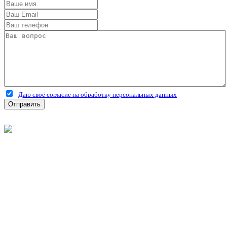
Даю своё согласие на обработку персональных данных
Отправить
©
2026
Интернет-магазин строительных материалов
'Металлыч' в Рязани
Политика конфиденциальности
Информация
О компании
Оплата и доставка
Новости и акции
Полезная информация