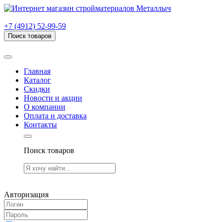
г. Рязань, проезд Яблочкова, дом 6, стр. В (НИТИ)
+7 (4912) 52-99-59
Поиск товаров
Товаров (
0
) на сумму
0.00 руб.
Главная
Каталог
Скидки
Новости и акции
О компании
Оплата и доставка
Контакты
Поиск товаров
Товаров (
0
) на сумму
0.00 руб.
Авторизация