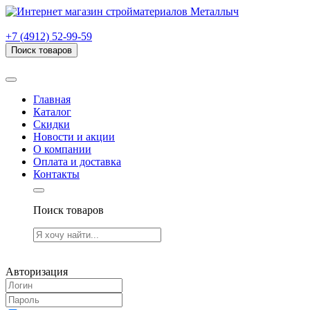
г. Рязань, проезд Яблочкова, дом 6, стр. В (НИТИ)
+7 (4912) 52-99-59
Поиск товаров
Товаров (
0
) на сумму
0.00 руб.
Главная
Каталог
Скидки
Новости и акции
О компании
Оплата и доставка
Контакты
Поиск товаров
Товаров (
0
) на сумму
0.00 руб.
Авторизация