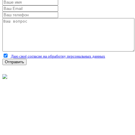
Даю своё согласие на обработку персональных данных
Отправить
©
2026
Интернет-магазин строительных материалов
'Металлыч' в Рязани
Политика конфиденциальности
Информация
О компании
Оплата и доставка
Новости и акции
Полезная информация