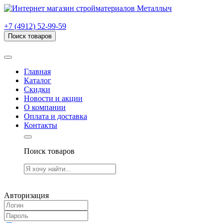
г. Рязань, проезд Яблочкова, дом 6, стр. В (НИТИ)
+7 (4912) 52-99-59
Поиск товаров
Товаров (
0
) на сумму
0.00 руб.
Главная
Каталог
Скидки
Новости и акции
О компании
Оплата и доставка
Контакты
Поиск товаров
Товаров (
0
) на сумму
0.00 руб.
Авторизация