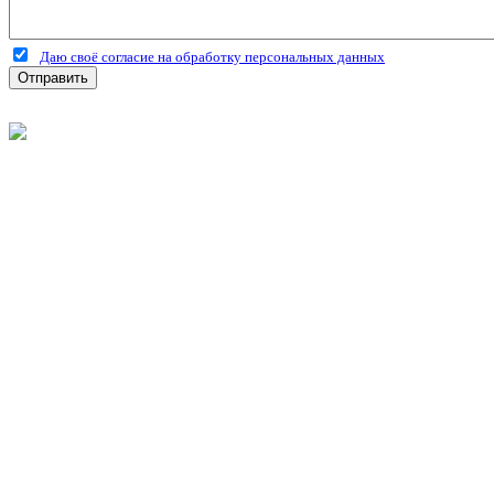
Даю своё согласие на обработку персональных данных
Отправить
©
2026
Интернет-магазин строительных материалов 'Металлыч'
Политика конфиденциальности
Информация
О компании
Оплата и доставка
Новости и акции
Полезная информация
Личный кабинет
Вход
Регистрация
Моя корзина
Мои заказы
Контакты