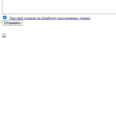
Даю своё согласие на обработку персональных данных
Отправить
©
2026
Интернет-магазин строительных материалов 'Металлыч'
Политика конфиденциальности
Информация
О компании
Оплата и доставка
Новости и акции
Полезная информация
Личный кабинет
Вход
Регистрация
Моя корзина
Мои заказы