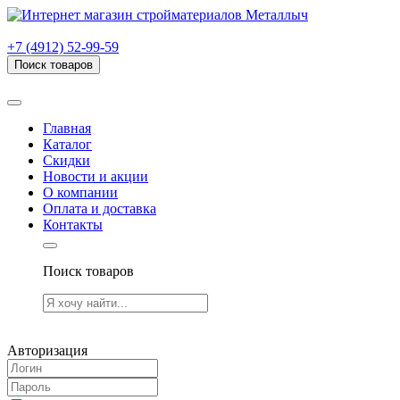
г. Рязань, проезд Яблочкова, дом 6, стр. В (НИТИ)
+7 (4912) 52-99-59
Поиск товаров
Товаров (
0
) на сумму
0.00 руб.
Главная
Каталог
Скидки
Новости и акции
О компании
Оплата и доставка
Контакты
Поиск товаров
Товаров (
0
) на сумму
0.00 руб.
Авторизация