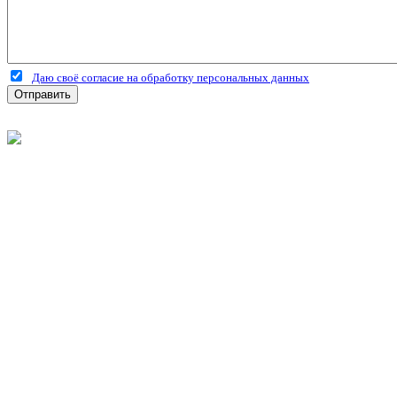
Даю своё согласие на обработку персональных данных
Отправить
©
2026
Интернет-магазин строительных материалов 'Металлыч'
Политика конфиденциальности
Информация
О компании
Оплата и доставка
Новости и акции
Полезная информация
Личный кабинет
Вход
Регистрация
Моя корзина
Мои заказы