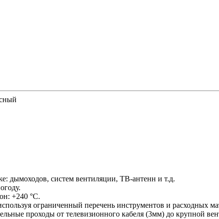
асный
е: дымоходов, систем вентиляции, ТВ-антенн и т.д.
огоду.
н: +240 °С.
, используя ограниченный перечень инструментов и расходных ма
льные проходы от телевизионного кабеля (3мм) до крупной вен