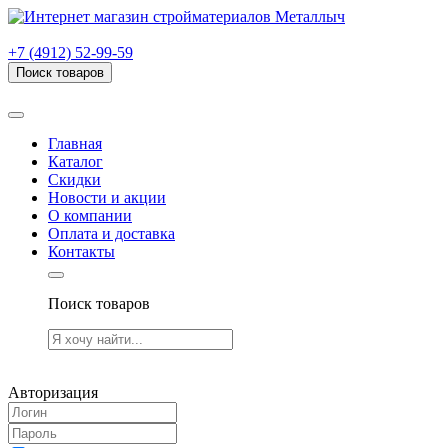
г. Рязань, проезд Яблочкова, дом 6, стр. В (НИТИ)
+7 (4912) 52-99-59
Поиск товаров
Товаров (
0
) на сумму
0.00 руб.
Главная
Каталог
Скидки
Новости и акции
О компании
Оплата и доставка
Контакты
Поиск товаров
Товаров (
0
) на сумму
0.00 руб.
Авторизация