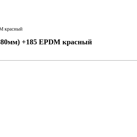
DM красный
280мм) +185 EPDM красный