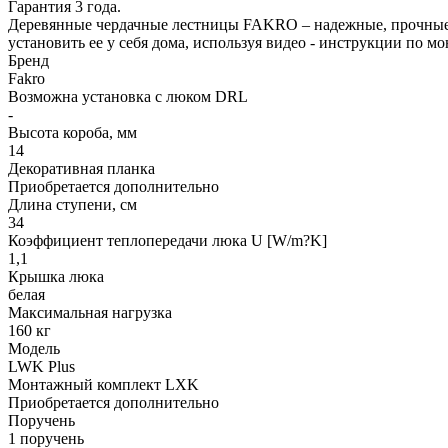
Гарантия 3 года.
Деревянные чердачные лестницы FAKRO – надежные, прочные 
установить ее у себя дома, используя видео - инструкции по м
Бренд
Fakro
Возможна установка с люком DRL
-
Высота короба, мм
14
Декоративная планка
Приобретается дополнительно
Длина ступени, см
34
Коэффициент теплопередачи люка U [W/m?K]
1,1
Крышка люка
белая
Максимальная нагрузка
160 кг
Модель
LWK Plus
Монтажный комплект LXK
Приобретается дополнительно
Поручень
1 поручень