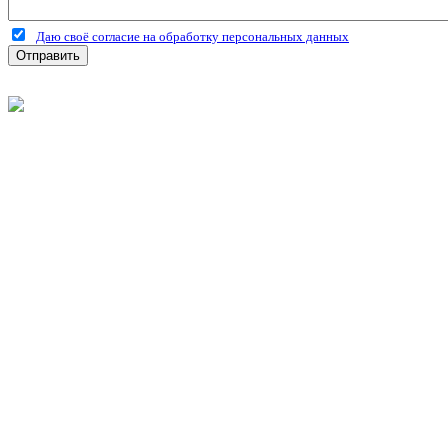
Даю своё согласие на обработку персональных данных
Отправить
©
2026
Интернет-магазин строительных материалов 'Металлыч'
Политика конфиденциальности
Информация
О компании
Оплата и доставка
Новости и акции
Полезная информация
Личный кабинет
Вход
Регистрация
Моя корзина
Мои заказы
Контакты