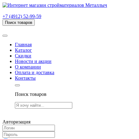
г. Рязань, проезд Яблочкова, дом 6, стр. В (НИТИ)
+7 (4912) 52-99-59
Поиск товаров
Товаров (
0
) на сумму
0.00 руб.
Главная
Каталог
Скидки
Новости и акции
О компании
Оплата и доставка
Контакты
Поиск товаров
Товаров (
0
) на сумму
0.00 руб.
Авторизация