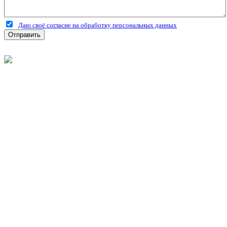
Даю своё согласие на обработку персональных данных
Отправить
©
2026
Интернет-магазин строительных материалов
'Металлыч' в Рязани
Политика конфиденциальности
Информация
О компании
Оплата и доставка
Новости и акции
Полезная информация
Личный кабинет
Вход
Регистрация
Моя корзина
Мои заказы