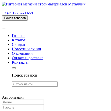
г. Рязань, проезд Яблочкова, дом 6, стр. В (НИТИ)
+7 (4912) 52-99-59
Поиск товаров
Товаров (
0
) на сумму
0.00 руб.
Главная
Каталог
Скидки
Новости и акции
О компании
Оплата и доставка
Контакты
Поиск товаров
Товаров (
0
) на сумму
0.00 руб.
Авторизация