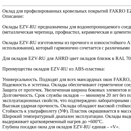
Оклад для профилированных кровельных покрытий FAKRO E
Описание:
Оклады EZV-RU предназначены для водонепроницаемого соеди
(металлическая черепица, профнастил, керамическая и цемент
Оклады EZV-RU изготовлены из прочного и износостойкого ABS
использования), который гармонично сочетается с различными
Для окладов EZV-RU для AHRD цвет окладов близок к RAL 70
Преимущества окладов EZV-RU из ABS-пластика:
Универсальность. Подходят для всех мансардных окон FAKRO,
Надежность и эстетика. Оклады обеспечивают герметичное соед
Защита от протечек. Увеличенная ширина боковых элементов 
Долговечность. Срок службы окладов — минимум 20 лет без п
эксплуатационных свойств, что подтверждено лабораторными
Высокая ударная прочность. Оклады обладают высокой стойко
Стойкость к ультрафиолету (УФ). Пластик окрашивается в масс
Широкий температурный диапазон эксплуатации. Оклады выде
выдерживает кратковременный нагрев до +600°C.
Глубина посадки окна для окладов EZV-RU единая – «V».