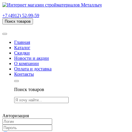
г. Рязань, проезд Яблочкова, дом 6, стр. В (НИТИ)
+7 (4912) 52-99-59
Поиск товаров
Товаров (
0
) на сумму
0.00 руб.
Главная
Каталог
Скидки
Новости и акции
О компании
Оплата и доставка
Контакты
Поиск товаров
Товаров (
0
) на сумму
0.00 руб.
Авторизация