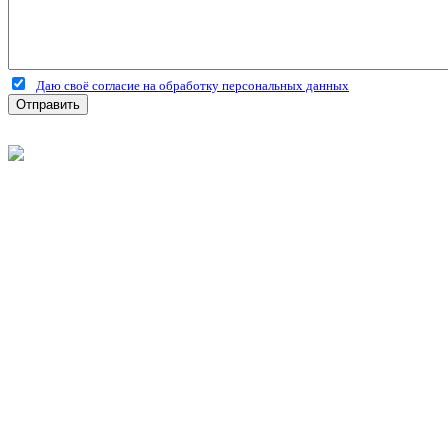
Даю своё согласие на обработку персональных данных
Отправить
©
2026
Интернет-магазин строительных материалов 'Металлыч'
Политика конфиденциальности
Информация
О компании
Оплата и доставка
Новости и акции
Полезная информация
Личный кабинет
Вход
Регистрация
Моя корзина
Мои заказы