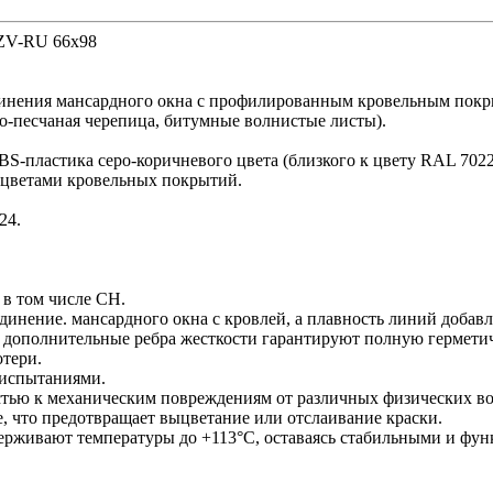
ZV-RU 66х98
нения мансардного окна с профилированным кровельным покры
но-песчаная черепица, битумные волнистые листы).
-пластика серо-коричневого цвета (близкого к цвету RAL 7022
 цветами кровельных покрытий.
24.
 в том числе CH.
инение. мансардного окна с кровлей, а плавность линий добавл
и дополнительные ребра жесткости гарантируют полную гермети
отери.
 испытаниями.
стью к механическим повреждениям от различных физических во
е, что предотвращает выцветание или отслаивание краски.
рживают температуры до +113°C, оставаясь стабильными и фун