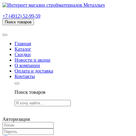
г. Рязань, проезд Яблочкова, дом 6, стр. В (НИТИ)
+7 (4912) 52-99-59
Поиск товаров
Товаров (
0
) на сумму
0.00 руб.
Главная
Каталог
Скидки
Новости и акции
О компании
Оплата и доставка
Контакты
Поиск товаров
Товаров (
0
) на сумму
0.00 руб.
Авторизация