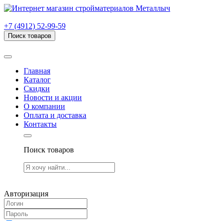
г. Рязань, проезд Яблочкова, дом 6, стр. В (НИТИ)
+7 (4912) 52-99-59
Поиск товаров
Товаров (
0
) на сумму
0.00 руб.
Главная
Каталог
Скидки
Новости и акции
О компании
Оплата и доставка
Контакты
Поиск товаров
Товаров (
0
) на сумму
0.00 руб.
Авторизация