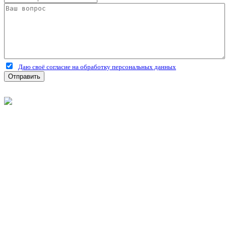
Даю своё согласие на обработку персональных данных
Отправить
©
2026
Интернет-магазин строительных материалов
'Металлыч' в Рязани
Политика конфиденциальности
Информация
О компании
Оплата и доставка
Новости и акции
Полезная информация
Личный кабинет