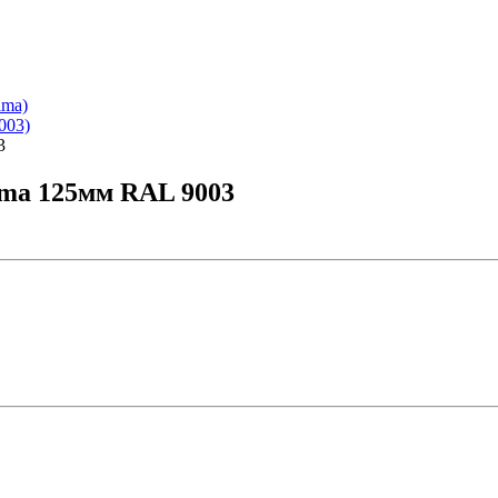
ima)
003)
3
ima 125мм RAL 9003