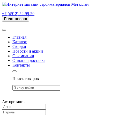
г. Рязань, проезд Яблочкова, дом 6, стр. В (НИТИ)
+7 (4912) 52-99-59
Поиск товаров
Товаров (
0
) на сумму
0.00 руб.
Главная
Каталог
Скидки
Новости и акции
О компании
Оплата и доставка
Контакты
Поиск товаров
Товаров (
0
) на сумму
0.00 руб.
Авторизация