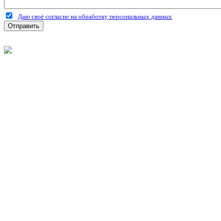
Даю своё согласие на обработку персональных данных
Отправить
©
2026
Интернет-магазин строительных материалов 'Металлыч'
Политика конфиденциальности
Информация
О компании
Оплата и доставка
Новости и акции
Полезная информация
Личный кабинет
Вход
Регистрация
Моя корзина
Мои заказы
Контакты