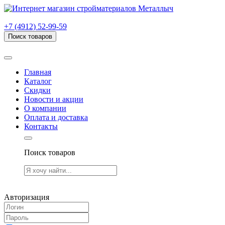
г. Рязань, проезд Яблочкова, дом 6, стр. В (НИТИ)
+7 (4912) 52-99-59
Поиск товаров
Товаров (
0
) на сумму
0.00 руб.
Главная
Каталог
Скидки
Новости и акции
О компании
Оплата и доставка
Контакты
Поиск товаров
Товаров (
0
) на сумму
0.00 руб.
Авторизация