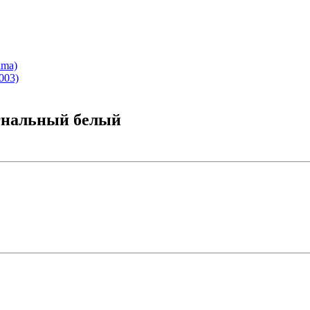
ima)
003)
игнальный белый