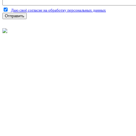
Даю своё согласие на обработку персональных данных
Отправить
©
2026
Интернет-магазин строительных материалов 'Металлыч'
Политика конфиденциальности
Информация
О компании
Оплата и доставка
Новости и акции
Полезная информация
Личный кабинет
Вход
Регистрация
Моя корзина
Мои заказы
Контакты