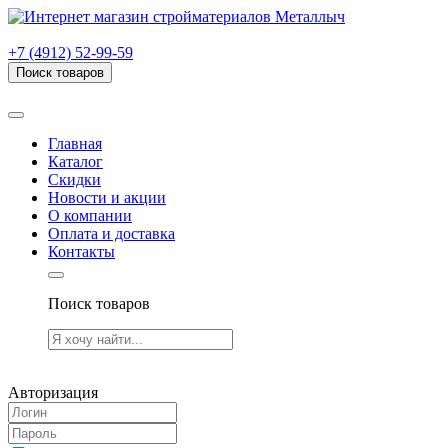
г. Рязань, проезд Яблочкова, дом 6, стр. В (НИТИ)
+7 (4912) 52-99-59
Поиск товаров
Товаров (
0
) на сумму
0.00 руб.
Главная
Каталог
Скидки
Новости и акции
О компании
Оплата и доставка
Контакты
Поиск товаров
Товаров (
0
) на сумму
0.00 руб.
Авторизация