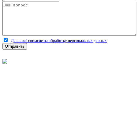
Даю своё согласие на обработку персональных данных
Отправить
©
2026
Интернет-магазин строительных материалов
'Металлыч' в Рязани
Политика конфиденциальности
Информация
О компании
Оплата и доставка
Новости и акции
Полезная информация
Личный кабинет