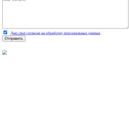
Даю своё согласие на обработку персональных данных
Отправить
©
2026
Интернет-магазин строительных материалов
'Металлыч' в Рязани
Политика конфиденциальности
Информация
О компании
Оплата и доставка
Новости и акции
Полезная информация
Личный кабинет
Вход