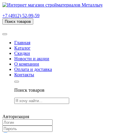
г. Рязань, проезд Яблочкова, дом 6, стр. В (НИТИ)
+7 (4912) 52-99-59
Поиск товаров
Товаров (
0
) на сумму
0.00 руб.
Главная
Каталог
Скидки
Новости и акции
О компании
Оплата и доставка
Контакты
Поиск товаров
Товаров (
0
) на сумму
0.00 руб.
Авторизация