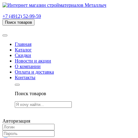
г. Рязань, проезд Яблочкова, дом 6, стр. В (НИТИ)
+7 (4912) 52-99-59
Поиск товаров
Товаров (
0
) на сумму
0.00 руб.
Главная
Каталог
Скидки
Новости и акции
О компании
Оплата и доставка
Контакты
Поиск товаров
Товаров (
0
) на сумму
0.00 руб.
Авторизация