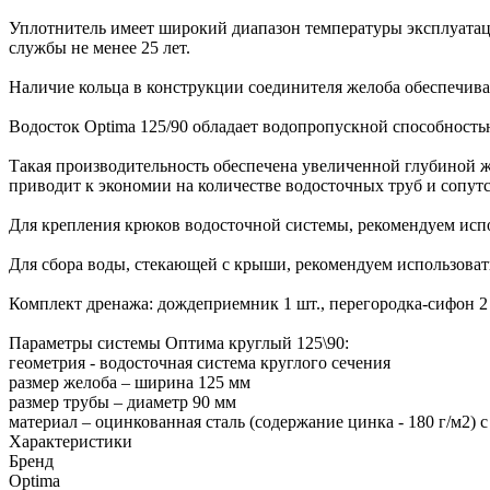
Уплотнитель имеет широкий диапазон температуры эксплуатации
службы не менее 25 лет.
Наличие кольца в конструкции соединителя желоба обеспечив
Водосток Optima 125/90 обладает водопропускной способность
Такая производительность обеспечена увеличенной глубиной ж
приводит к экономии на количестве водосточных труб и сопут
Для крепления крюков водосточной системы, рекомендуем испо
Для сбора воды, стекающей с крыши, рекомендуем использоват
Комплект дренажа: дождеприемник 1 шт., перегородка-сифон 2 
Параметры системы Оптима круглый 125\90:
геометрия - водосточная система круглого сечения
размер желоба – ширина 125 мм
размер трубы – диаметр 90 мм
материал – оцинкованная сталь (содержание цинка - 180 г/м2) 
Характеристики
Бренд
Optima