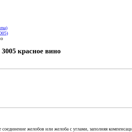
ima)
005)
но
3005 красное вино
ое соединение желобов или желоба с углами, заполняя компенс