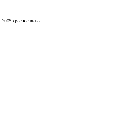
L 3005 красное вино
 в Рязани