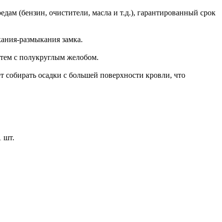
дам (бензин, очистители, масла и т.д.), гарантированный срок
кания-размыкания замка.
стем с полукруглым желобом.
т собирать осадки с большей поверхности кровли, что
 шт.