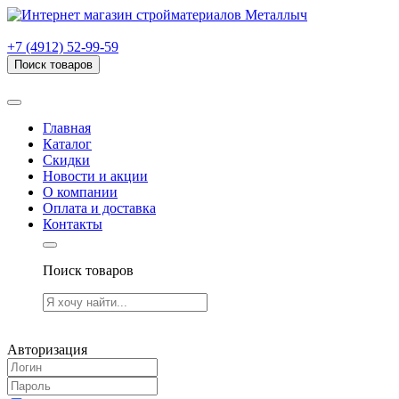
г. Рязань, проезд Яблочкова, дом 6, стр. В (НИТИ)
+7 (4912) 52-99-59
Поиск товаров
Товаров (
0
) на сумму
0.00 руб.
Главная
Каталог
Скидки
Новости и акции
О компании
Оплата и доставка
Контакты
Поиск товаров
Товаров (
0
) на сумму
0.00 руб.
Авторизация