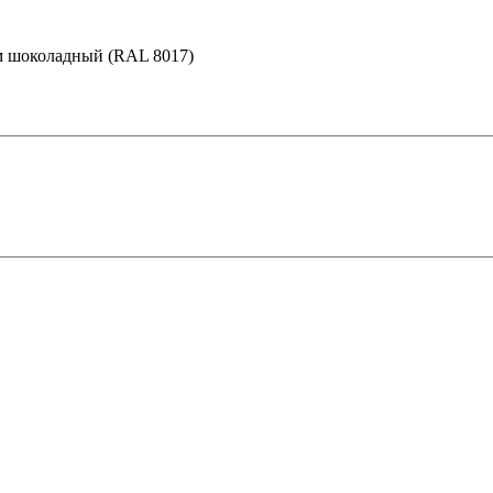
3м шоколадный (RAL 8017)
 в Рязани