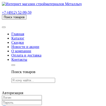
г. Рязань, проезд Яблочкова, дом 6, стр. В (НИТИ)
+7 (4912) 52-99-59
Поиск товаров
Товаров (
0
) на сумму
0.00 руб.
Главная
Каталог
Скидки
Новости и акции
О компании
Оплата и доставка
Контакты
Поиск товаров
Товаров (
0
) на сумму
0.00 руб.
Авторизация