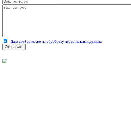
Даю своё согласие на обработку персональных данных
Отправить
©
2026
Интернет-магазин строительных материалов 'Металлыч'
Политика конфиденциальности
Информация
О компании
Оплата и доставка
Новости и акции
Полезная информация
Личный кабинет
Вход