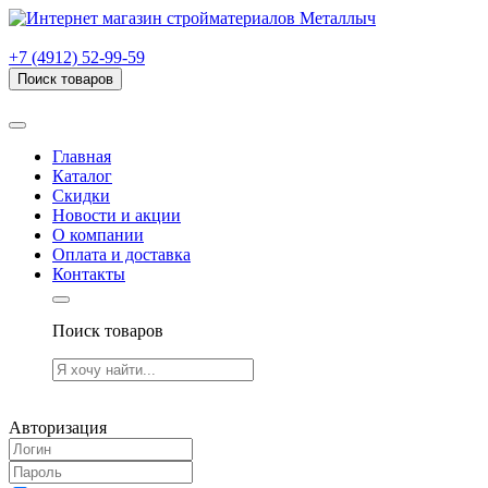
г. Рязань, проезд Яблочкова, дом 6, стр. В (НИТИ)
+7 (4912) 52-99-59
Поиск товаров
Товаров (
0
) на сумму
0.00 руб.
Главная
Каталог
Скидки
Новости и акции
О компании
Оплата и доставка
Контакты
Поиск товаров
Товаров (
0
) на сумму
0.00 руб.
Авторизация