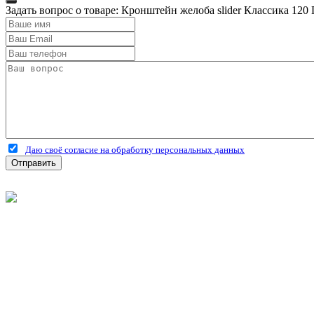
Задать вопрос о товаре: Кронштейн желоба slider Классика 120
Даю своё согласие на обработку персональных данных
Отправить
©
2026
Интернет-магазин строительных материалов 'Металлыч'
Политика конфиденциальности
Информация
О компании
Оплата и доставка
Новости и акции
Полезная информация