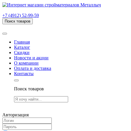
г. Рязань, проезд Яблочкова, дом 6, стр. В (НИТИ)
+7 (4912) 52-99-59
Поиск товаров
Товаров (
0
) на сумму
0.00 руб.
Главная
Каталог
Скидки
Новости и акции
О компании
Оплата и доставка
Контакты
Поиск товаров
Товаров (
0
) на сумму
0.00 руб.
Авторизация