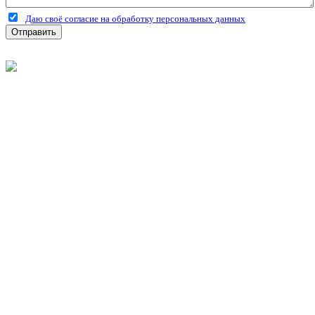
Даю своё согласие на обработку персональных данных
Отправить
©
2026
Интернет-магазин строительных материалов
'Металлыч' в Рязани
Политика конфиденциальности
Информация
О компании
Оплата и доставка
Новости и акции
Полезная информация
Личный кабинет
Вход
Регистрация
Моя корзина
Мои заказы
Контакты