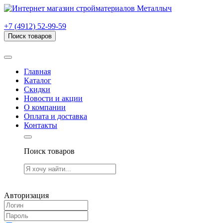
г. Рязань, проезд Яблочкова, дом 6, стр. В (НИТИ)
+7 (4912) 52-99-59
Поиск товаров
Товаров (
0
) на сумму
0.00 руб.
Главная
Каталог
Скидки
Новости и акции
О компании
Оплата и доставка
Контакты
Поиск товаров
Товаров (
0
) на сумму
0.00 руб.
Авторизация