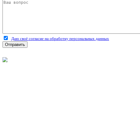
Даю своё согласие на обработку персональных данных
Отправить
©
2026
Интернет-магазин строительных материалов 'Металлыч'
Политика конфиденциальности
Информация
О компании
Оплата и доставка
Новости и акции
Полезная информация
Личный кабинет
Вход
Регистрация