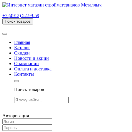
г. Рязань, проезд Яблочкова, дом 6, стр. В (НИТИ)
+7 (4912) 52-99-59
Поиск товаров
Товаров (
0
) на сумму
0.00 руб.
Главная
Каталог
Скидки
Новости и акции
О компании
Оплата и доставка
Контакты
Поиск товаров
Товаров (
0
) на сумму
0.00 руб.
Авторизация