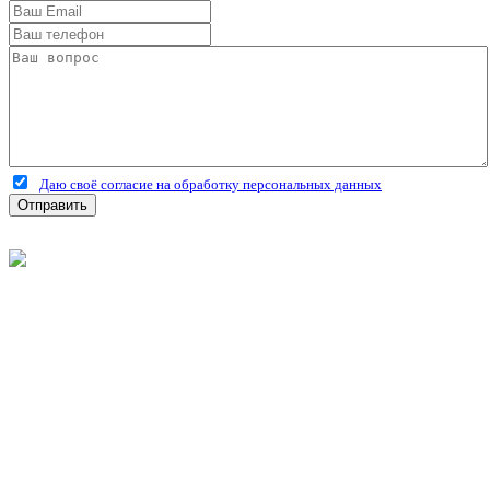
Даю своё согласие на обработку персональных данных
Отправить
©
2026
Интернет-магазин строительных материалов
'Металлыч' в Рязани
Политика конфиденциальности
Информация
О компании
Оплата и доставка
Новости и акции
Полезная информация