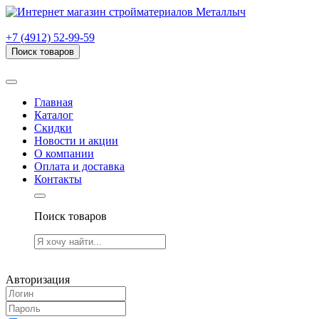
г. Рязань, проезд Яблочкова, дом 6, стр. В (НИТИ)
+7 (4912) 52-99-59
Поиск товаров
Товаров (
0
) на сумму
0.00 руб.
Главная
Каталог
Скидки
Новости и акции
О компании
Оплата и доставка
Контакты
Поиск товаров
Товаров (
0
) на сумму
0.00 руб.
Авторизация