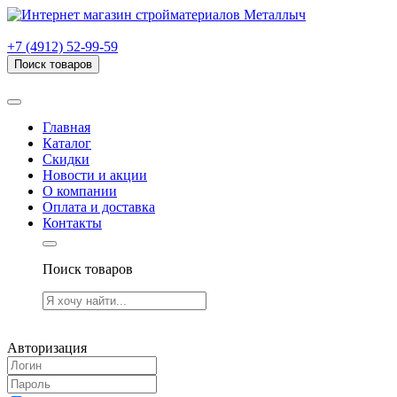
г. Рязань, проезд Яблочкова, дом 6, стр. В (НИТИ)
+7 (4912) 52-99-59
Поиск товаров
Товаров (
0
) на сумму
0.00 руб.
Главная
Каталог
Скидки
Новости и акции
О компании
Оплата и доставка
Контакты
Поиск товаров
Товаров (
0
) на сумму
0.00 руб.
Авторизация