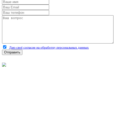
Даю своё согласие на обработку персональных данных
Отправить
©
2026
Интернет-магазин строительных материалов
'Металлыч' в Рязани
Политика конфиденциальности
Информация
О компании
Оплата и доставка
Новости и акции
Полезная информация