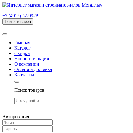
г. Рязань, проезд Яблочкова, дом 6, стр. В (НИТИ)
+7 (4912) 52-99-59
Поиск товаров
Товаров (
0
) на сумму
0.00 руб.
Главная
Каталог
Скидки
Новости и акции
О компании
Оплата и доставка
Контакты
Поиск товаров
Товаров (
0
) на сумму
0.00 руб.
Авторизация