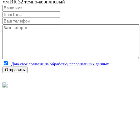
мм RR 32 темно-коричневый
Даю своё согласие на обработку персональных данных
Отправить
©
2026
Интернет-магазин строительных материалов
'Металлыч' в Рязани
Политика конфиденциальности
Информация
О компании
Оплата и доставка
Новости и акции