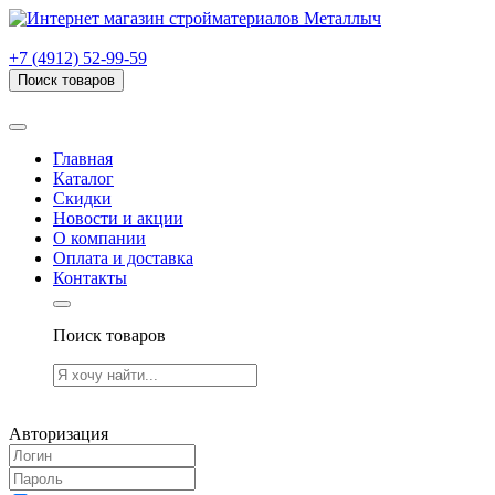
г. Рязань, проезд Яблочкова, дом 6, стр. В (НИТИ)
+7 (4912) 52-99-59
Поиск товаров
Товаров (
0
) на сумму
0.00 руб.
Главная
Каталог
Скидки
Новости и акции
О компании
Оплата и доставка
Контакты
Поиск товаров
Товаров (
0
) на сумму
0.00 руб.
Авторизация