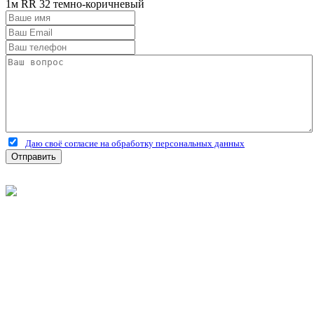
1м RR 32 темно-коричневый
Даю своё согласие на обработку персональных данных
Отправить
©
2026
Интернет-магазин строительных материалов
'Металлыч' в Рязани
Политика конфиденциальности
Информация
О компании
Оплата и доставка
Новости и акции