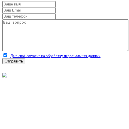
Даю своё согласие на обработку персональных данных
Отправить
©
2026
Интернет-магазин строительных материалов
'Металлыч' в Рязани
Политика конфиденциальности
Информация
О компании
Оплата и доставка
Новости и акции
Полезная информация