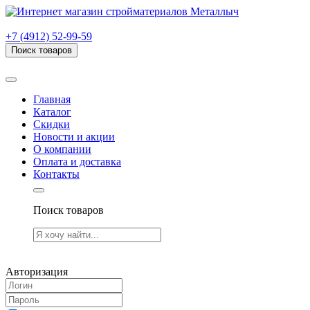
г. Рязань, проезд Яблочкова, дом 6, стр. В (НИТИ)
+7 (4912) 52-99-59
Поиск товаров
Товаров (
0
) на сумму
0.00 руб.
Главная
Каталог
Скидки
Новости и акции
О компании
Оплата и доставка
Контакты
Поиск товаров
Товаров (
0
) на сумму
0.00 руб.
Авторизация