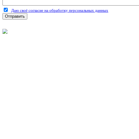
Даю своё согласие на обработку персональных данных
Отправить
©
2026
Интернет-магазин строительных материалов 'Металлыч'
Политика конфиденциальности
Информация
О компании
Оплата и доставка
Новости и акции
Полезная информация
Личный кабинет
Вход
Регистрация
Моя корзина
Мои заказы
Контакты