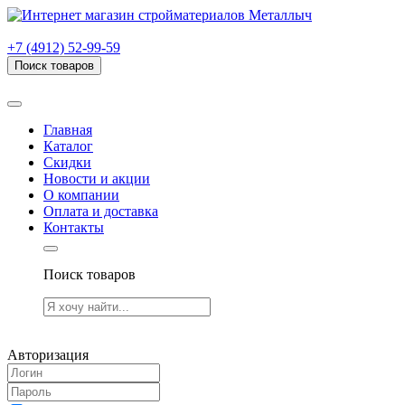
г. Рязань, проезд Яблочкова, дом 6, стр. В (НИТИ)
+7 (4912) 52-99-59
Поиск товаров
Товаров (
0
) на сумму
0.00 руб.
Главная
Каталог
Скидки
Новости и акции
О компании
Оплата и доставка
Контакты
Поиск товаров
Товаров (
0
) на сумму
0.00 руб.
Авторизация