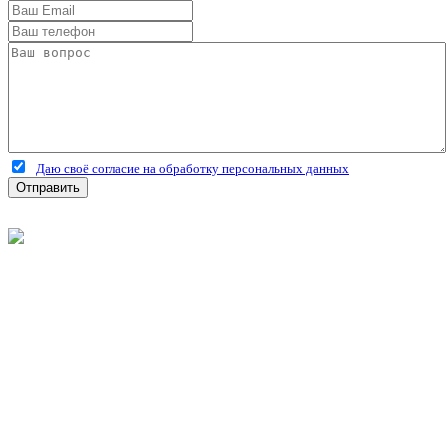
Даю своё согласие на обработку персональных данных
Отправить
©
2026
Интернет-магазин строительных материалов
'Металлыч' в Рязани
Политика конфиденциальности
Информация
О компании
Оплата и доставка
Новости и акции
Полезная информация