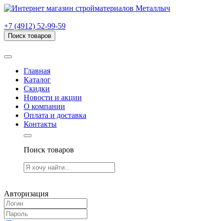
г. Рязань, проезд Яблочкова, дом 6, стр. В (НИТИ)
+7 (4912) 52-99-59
Поиск товаров
Товаров (
0
) на сумму
0.00 руб.
Главная
Каталог
Скидки
Новости и акции
О компании
Оплата и доставка
Контакты
Поиск товаров
Товаров (
0
) на сумму
0.00 руб.
Авторизация