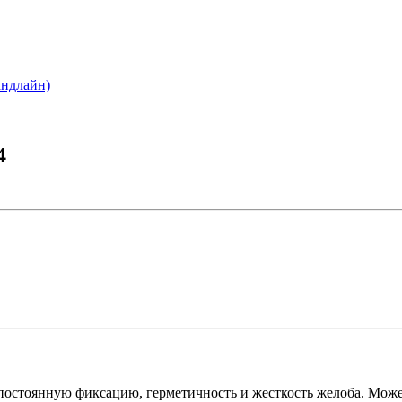
андлайн)
4
 постоянную фиксацию, герметичность и жесткость желоба. Мож