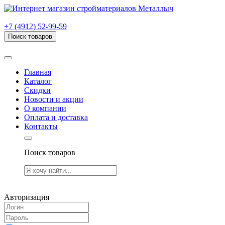
г. Рязань, проезд Яблочкова, дом 6, стр. В (НИТИ)
+7 (4912) 52-99-59
Поиск товаров
Товаров (
0
) на сумму
0.00 руб.
Главная
Каталог
Скидки
Новости и акции
О компании
Оплата и доставка
Контакты
Поиск товаров
Товаров (
0
) на сумму
0.00 руб.
Авторизация