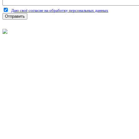
Даю своё согласие на обработку персональных данных
Отправить
©
2026
Интернет-магазин строительных материалов 'Металлыч'
Политика конфиденциальности
Информация
О компании
Оплата и доставка
Новости и акции
Полезная информация
Личный кабинет
Вход
Регистрация
Моя корзина
Мои заказы
Контакты