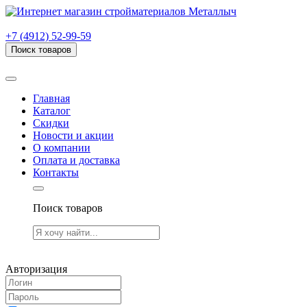
г. Рязань, проезд Яблочкова, дом 6, стр. В (НИТИ)
+7 (4912) 52-99-59
Поиск товаров
Товаров (
0
) на сумму
0.00 руб.
Главная
Каталог
Скидки
Новости и акции
О компании
Оплата и доставка
Контакты
Поиск товаров
Товаров (
0
) на сумму
0.00 руб.
Авторизация