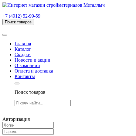
г. Рязань, проезд Яблочкова, дом 6, стр. В (НИТИ)
+7 (4912) 52-99-59
Поиск товаров
Товаров (
0
) на сумму
0.00 руб.
Главная
Каталог
Скидки
Новости и акции
О компании
Оплата и доставка
Контакты
Поиск товаров
Товаров (
0
) на сумму
0.00 руб.
Авторизация