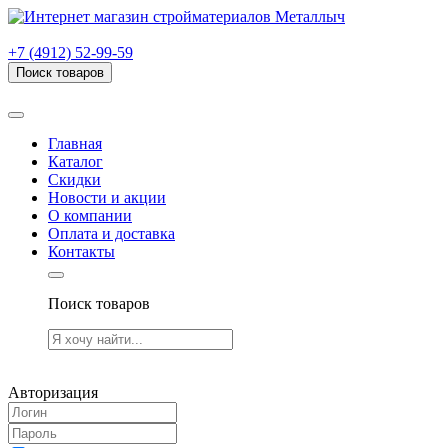
г. Рязань, проезд Яблочкова, дом 6, стр. В (НИТИ)
+7 (4912) 52-99-59
Поиск товаров
Товаров (
0
) на сумму
0.00 руб.
Главная
Каталог
Скидки
Новости и акции
О компании
Оплата и доставка
Контакты
Поиск товаров
Товаров (
0
) на сумму
0.00 руб.
Авторизация