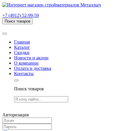
г. Рязань, проезд Яблочкова, дом 6, стр. В (НИТИ)
+7 (4912) 52-99-59
Поиск товаров
Товаров (
0
) на сумму
0.00 руб.
Главная
Каталог
Скидки
Новости и акции
О компании
Оплата и доставка
Контакты
Поиск товаров
Товаров (
0
) на сумму
0.00 руб.
Авторизация