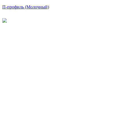
П-профиль (Молочный)
©
2026
Интернет-магазин строительных материалов
'Металлыч' в Рязани
Политика конфиденциальности
Информация
О компании
Оплата и доставка
Новости и акции
Полезная информация
Личный кабинет
Вход
Регистрация
Моя корзина
Мои заказы
Контакты