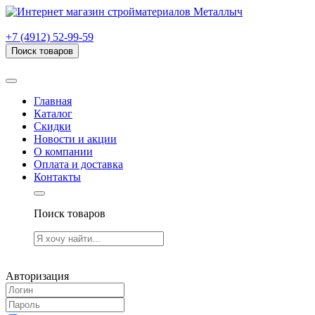
г. Рязань, проезд Яблочкова, дом 6, стр. В (НИТИ)
+7 (4912) 52-99-59
Поиск товаров
Товаров (
0
) на сумму
0.00 руб.
Главная
Каталог
Скидки
Новости и акции
О компании
Оплата и доставка
Контакты
Поиск товаров
Товаров (
0
) на сумму
0.00 руб.
Авторизация