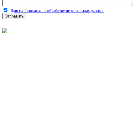
Даю своё согласие на обработку персональных данных
Отправить
©
2026
Интернет-магазин строительных материалов
'Металлыч' в Рязани
Политика конфиденциальности
Информация
О компании
Оплата и доставка
Новости и акции
Полезная информация
Личный кабинет
Вход
Регистрация
Моя корзина
Мои заказы