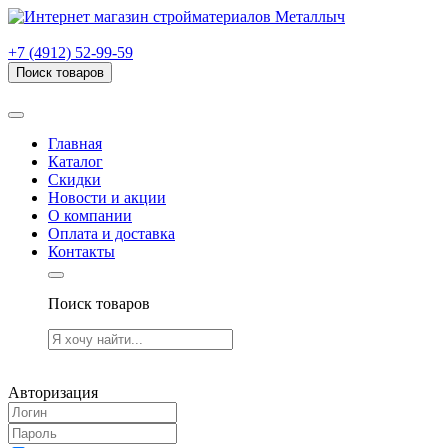
г. Рязань, проезд Яблочкова, дом 6, стр. В (НИТИ)
+7 (4912) 52-99-59
Поиск товаров
Товаров (
0
) на сумму
0.00 руб.
Главная
Каталог
Скидки
Новости и акции
О компании
Оплата и доставка
Контакты
Поиск товаров
Товаров (
0
) на сумму
0.00 руб.
Авторизация