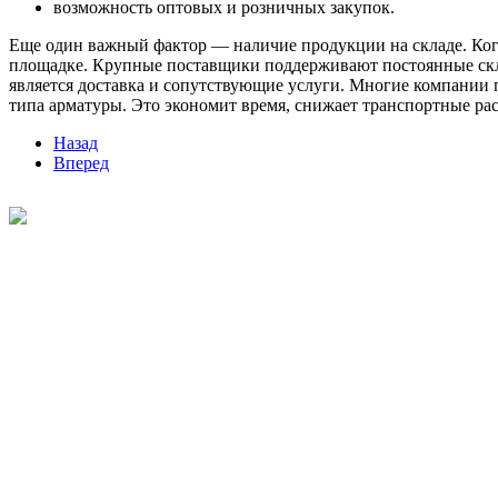
возможность оптовых и розничных закупок.
Еще один важный фактор — наличие продукции на складе. Когд
площадке. Крупные поставщики поддерживают постоянные скл
является доставка и сопутствующие услуги. Многие компании п
типа арматуры. Это экономит время, снижает транспортные ра
Назад
Вперед
©
2026
Интернет-магазин строительных материалов 'Металлыч'
Политика конфиденциальности
Информация
О компании
Оплата и доставка
Новости и акции
Полезная информация
Личный кабинет
Вход