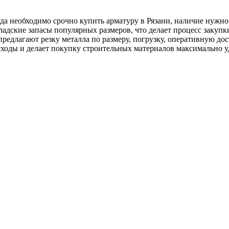
а необходимо срочно купить арматуру в Рязани, наличие нужног
адские запасы популярных размеров, что делает процесс заку
редлагают резку металла по размеру, погрузку, оперативную дос
сходы и делает покупку строительных материалов максимально у
 в Рязани