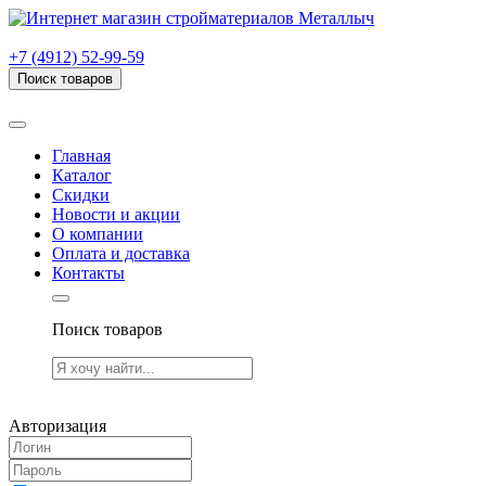
г. Рязань, проезд Яблочкова, дом 6, стр. В (НИТИ)
+7 (4912) 52-99-59
Поиск товаров
Товаров (
0
) на сумму
0.00 руб.
Главная
Каталог
Скидки
Новости и акции
О компании
Оплата и доставка
Контакты
Поиск товаров
Товаров (
0
) на сумму
0.00 руб.
Авторизация