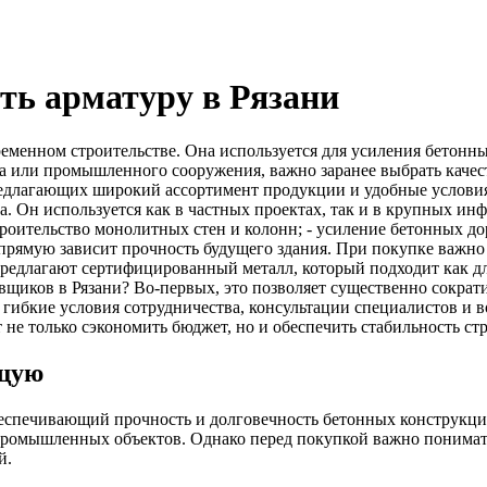
ть арматуру в Рязани
еменном строительстве. Она используется для усиления бетонн
та или промышленного сооружения, важно заранее выбрать каче
едлагающих широкий ассортимент продукции и удобные условия 
ва. Он используется как в частных проектах, так и в крупных 
троительство монолитных стен и колонн; - усиление бетонных д
рямую зависит прочность будущего здания. При покупке важно у
едлагают сертифицированный металл, который подходит как для
вщиков в Рязани? Во‑первых, это позволяет существенно сократ
гибкие условия сотрудничества, консультации специалистов и 
 не только сэкономить бюджет, но и обеспечить стабильность ст
ящую
еспечивающий прочность и долговечность бетонных конструкций
х промышленных объектов. Однако перед покупкой важно понимат
й.