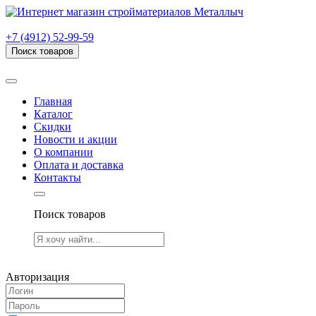
г. Рязань, проезд Яблочкова, дом 6, стр. В (НИТИ)
+7 (4912) 52-99-59
Поиск товаров
Товаров (
0
) на сумму
0.00 руб.
Главная
Каталог
Скидки
Новости и акции
О компании
Оплата и доставка
Контакты
Поиск товаров
Товаров (
0
) на сумму
0.00 руб.
Авторизация