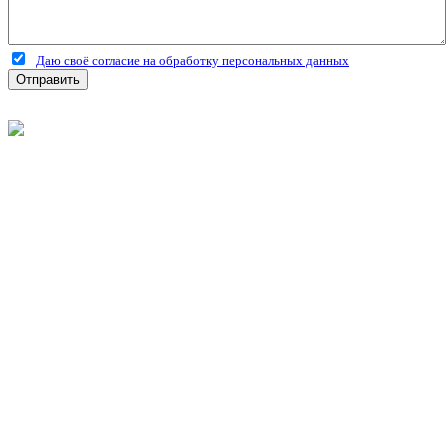
Даю своё согласие на обработку персональных данных
Отправить
©
2026
Интернет-магазин строительных материалов
'Металлыч' в Рязани
Политика конфиденциальности
Информация
О компании
Оплата и доставка
Новости и акции
Полезная информация
Личный кабинет
Вход
Регистрация
Моя корзина
Мои заказы