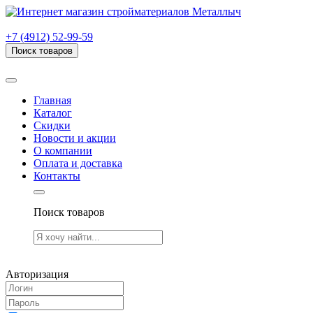
г. Рязань, проезд Яблочкова, дом 6, стр. В (НИТИ)
+7 (4912) 52-99-59
Поиск товаров
Товаров (
0
) на сумму
0.00 руб.
Главная
Каталог
Скидки
Новости и акции
О компании
Оплата и доставка
Контакты
Поиск товаров
Товаров (
0
) на сумму
0.00 руб.
Авторизация