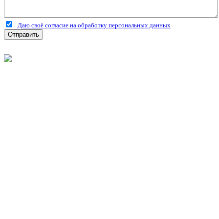
Даю своё согласие на обработку персональных данных
Отправить
©
2026
Интернет-магазин строительных материалов
'Металлыч' в Рязани
Политика конфиденциальности
Информация
О компании
Оплата и доставка
Новости и акции
Полезная информация
Личный кабинет
Вход
Регистрация
Моя корзина
Мои заказы