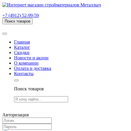
г. Рязань, проезд Яблочкова, дом 6, стр. В (НИТИ)
+7 (4912) 52-99-59
Поиск товаров
Товаров (
0
) на сумму
0.00 руб.
Главная
Каталог
Скидки
Новости и акции
О компании
Оплата и доставка
Контакты
Поиск товаров
Товаров (
0
) на сумму
0.00 руб.
Авторизация