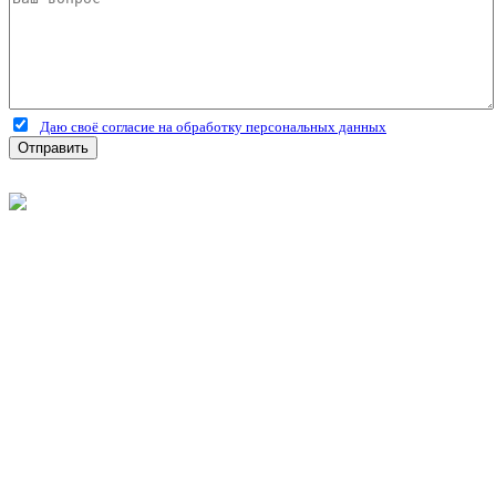
Даю своё согласие на обработку персональных данных
Отправить
©
2026
Интернет-магазин строительных материалов
'Металлыч' в Рязани
Политика конфиденциальности
Информация
О компании
Оплата и доставка
Новости и акции
Полезная информация
Личный кабинет
Вход