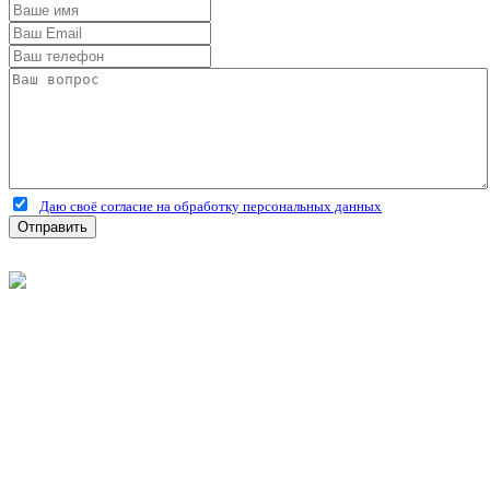
Даю своё согласие на обработку персональных данных
Отправить
©
2026
Интернет-магазин строительных материалов
'Металлыч' в Рязани
Политика конфиденциальности
Информация
О компании
Оплата и доставка
Новости и акции
Полезная информация