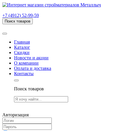
г. Рязань, проезд Яблочкова, дом 6, стр. В (НИТИ)
+7 (4912) 52-99-59
Поиск товаров
Товаров (
0
) на сумму
0.00 руб.
Главная
Каталог
Скидки
Новости и акции
О компании
Оплата и доставка
Контакты
Поиск товаров
Товаров (
0
) на сумму
0.00 руб.
Авторизация