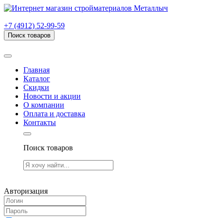
г. Рязань, проезд Яблочкова, дом 6, стр. В (НИТИ)
+7 (4912) 52-99-59
Поиск товаров
Товаров (
0
) на сумму
0.00 руб.
Главная
Каталог
Скидки
Новости и акции
О компании
Оплата и доставка
Контакты
Поиск товаров
Товаров (
0
) на сумму
0.00 руб.
Авторизация