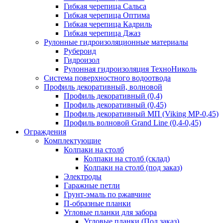
Гибкая черепица Сальса
Гибкая черепица Оптима
Гибкая черепица Кадриль
Гибкая черепица Джаз
Рулонные гидроизоляционные материалы
Рубероид
Гидроизол
Рулонная гидроизоляция ТехноНиколь
Система поверхностного водоотвода
Профиль декоративный, волновой
Профиль декоративный (0,4)
Профиль декоративный (0,45)
Профиль декоративный МП (Viking MP-0,45)
Профиль волновой Grand Line (0,4-0,45)
Ограждения
Комплектующие
Колпаки на столб
Колпаки на столб (склад)
Колпаки на столб (под заказ)
Электроды
Гаражные петли
Грунт-эмаль по ржавчине
П-образные планки
Угловые планки для забора
Угловые планки (Под заказ)