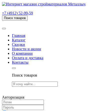
г. Рязань, проезд Яблочкова, дом 6, стр. В (НИТИ)
+7 (4912) 52-99-59
Поиск товаров
Товаров (
0
) на сумму
0.00 руб.
Главная
Каталог
Скидки
Новости и акции
О компании
Оплата и доставка
Контакты
Поиск товаров
Товаров (
0
) на сумму
0.00 руб.
Авторизация