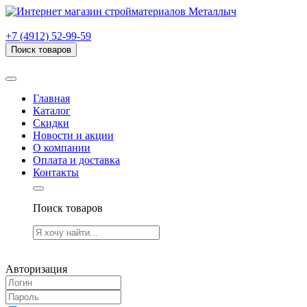
г. Рязань, проезд Яблочкова, дом 6, стр. В (НИТИ)
+7 (4912) 52-99-59
Поиск товаров
Товаров (
0
) на сумму
0.00 руб.
Главная
Каталог
Скидки
Новости и акции
О компании
Оплата и доставка
Контакты
Поиск товаров
Товаров (
0
) на сумму
0.00 руб.
Авторизация