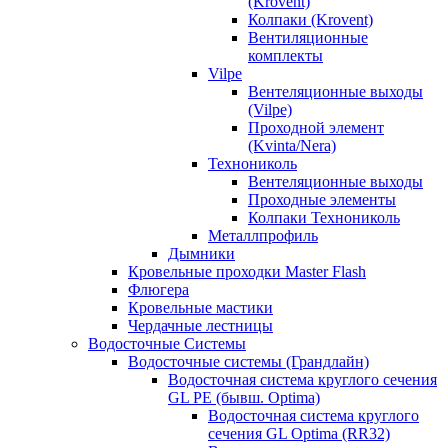
(Krovent)
Колпаки (Krovent)
Вентиляционные
комплекты
Vilpe
Вентеляционные выходы
(Vilpe)
Проходной элемент
(Kvinta/Nera)
Технониколь
Вентеляционные выходы
Проходные элементы
Колпаки Технониколь
Металлпрофиль
Дымники
Кровельные проходки Master Flash
Флюгера
Кровельные мастики
Чердачные лестницы
Водосточные Системы
Водосточные системы (Грандлайн)
Водосточная система круглого сечения
GL PE (бывш. Optima)
Водосточная система круглого
сечения GL Optima (RR32)