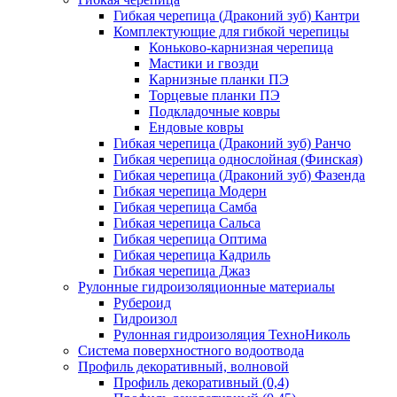
Гибкая черепица (Драконий зуб) Кантри
Комплектующие для гибкой черепицы
Коньково-карнизная черепица
Мастики и гвозди
Карнизные планки ПЭ
Торцевые планки ПЭ
Подкладочные ковры
Ендовые ковры
Гибкая черепица (Драконий зуб) Ранчо
Гибкая черепица однослойная (Финская)
Гибкая черепица (Драконий зуб) Фазенда
Гибкая черепица Модерн
Гибкая черепица Самба
Гибкая черепица Сальса
Гибкая черепица Оптима
Гибкая черепица Кадриль
Гибкая черепица Джаз
Рулонные гидроизоляционные материалы
Рубероид
Гидроизол
Рулонная гидроизоляция ТехноНиколь
Система поверхностного водоотвода
Профиль декоративный, волновой
Профиль декоративный (0,4)