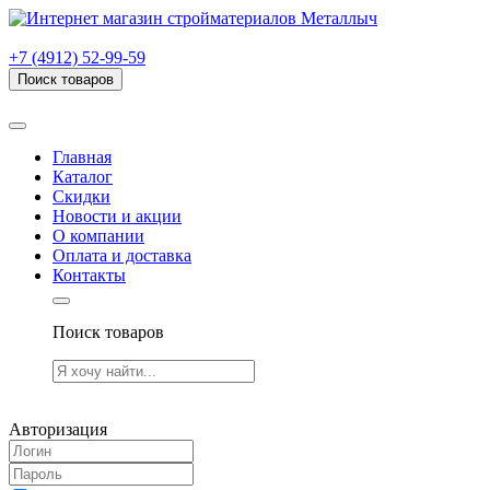
г. Рязань, проезд Яблочкова, дом 6, стр. В (НИТИ)
+7 (4912) 52-99-59
Поиск товаров
Товаров (
0
) на сумму
0.00 руб.
Главная
Каталог
Скидки
Новости и акции
О компании
Оплата и доставка
Контакты
Поиск товаров
Товаров (
0
) на сумму
0.00 руб.
Авторизация